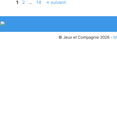
Page
Page
Page
1
2
…
14
→
suivant
© Jeux et Compagnie 2026 -
M