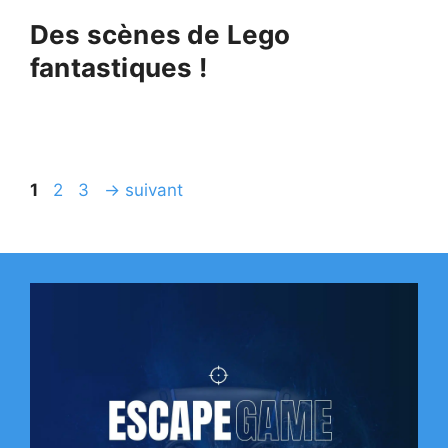
Des scènes de Lego
fantastiques !
Page
Page
Page
1
2
3
→
suivant