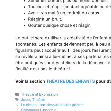
Sentir les odeurs plus ou moins bonnes.
Toucher et réagir (contact agréable ou d
Avoir très mal à un endroit du corps.
Réagir à un bruit.
Goûter quelque chose et réagir.
Le but ici sera d’utiliser la créativité de l’enfa
spontanés. Les enfants deviennent peu à peu act
figurants peut acquérir au fil des jours l’assuranc
se révèlera ainsi à lui-même, à ses partenaires 
être pratiqués sur des ateliers de la découverte
finalité n’est pas le théâtre !!
Voir la section
THÉATRE DES ENFANTS
pour d’
Catégories
Théâtre et Expression
Étiquettes
Jouer
,
Theâtre
Le ciel est, par-dessus le toit : poème
Coloriages Pinocchio