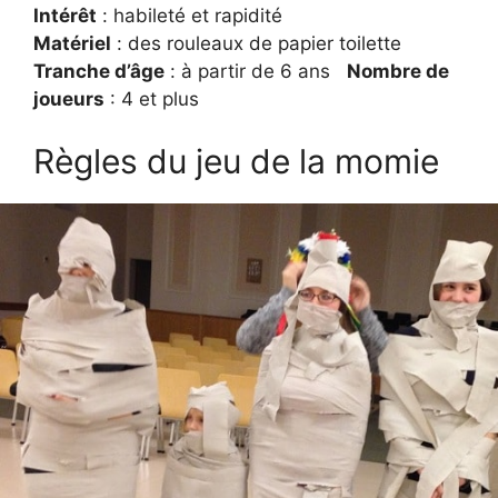
Intérêt
: habileté et rapidité
Matériel
: des rouleaux de papier toilette
Tranche d’âge
: à partir de 6 ans
Nombre de
joueurs
: 4 et plus
Règles du jeu de la momie