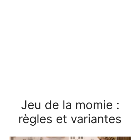
Jeu de la momie :
règles et variantes