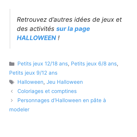
Retrouvez d’autres idées de jeux et
des activités
sur la page
HALLOWEEN
!
Catégories
Petits jeux 12/18 ans
,
Petits jeux 6/8 ans
,
Petits jeux 9/12 ans
Étiquettes
Halloween
,
Jeu Halloween
Coloriages et comptines
Personnages d’Halloween en pâte à
modeler