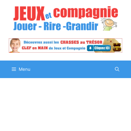
Aller
au
contenu
Menu