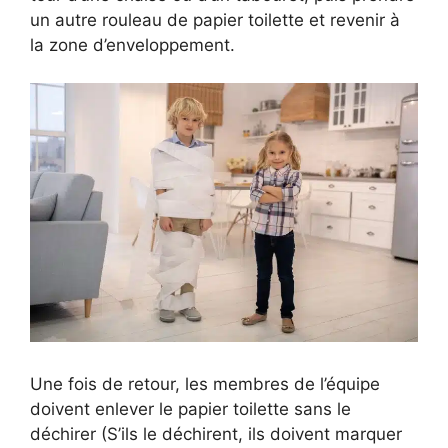
un autre rouleau de papier toilette et revenir à
la zone d’enveloppement.
Une fois de retour, les membres de l’équipe
doivent enlever le papier toilette sans le
déchirer (S’ils le déchirent, ils doivent marquer