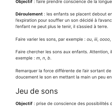
Objectif
: faire prendre conscience de la longueu
Déroulement
: les enfants se placent debout e
l’expiration pour souffler un son décidé à l’avan
l’enfant ne peut plus le tenir, il s’assied à terre.
Faire varier les sons, par exemple :
ou
,
iii
,
oooo
Faire chercher les sons aux enfants. Attention, i
exemple :
m
,
n
,
b
.
Remarquer la force différente de l’air sortant d
doucement le son en mettant la main un peu en a
Jeu de sons
Objectif
: prise de conscience des possibilités d