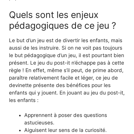
Quels sont les enjeux
pédagogiques de ce jeu ?
Le but d’un jeu est de divertir les enfants, mais
aussi de les instruire. Si on ne voit pas toujours
le but pédagogique d’un jeu, il est pourtant bien
présent. Le jeu du post-it n’échappe pas à cette
règle ! En effet, même s’il peut, de prime abord,
paraître relativement facile et léger, ce jeu de
devinette présente des bénéfices pour les
enfants qui y jouent. En jouant au jeu du post-it,
les enfants :
Apprennent à poser des questions
astucieuses.
Aiguisent leur sens de la curiosité.