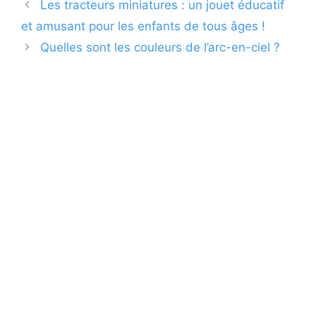
Les tracteurs miniatures : un jouet éducatif
et amusant pour les enfants de tous âges !
Quelles sont les couleurs de l’arc-en-ciel ?