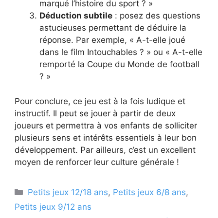
marqué l’histoire du sport ? »
Déduction subtile
: posez des questions
astucieuses permettant de déduire la
réponse. Par exemple, « A-t-elle joué
dans le film Intouchables ? » ou « A-t-elle
remporté la Coupe du Monde de football
? »
Pour conclure, ce jeu est à la fois ludique et
instructif. Il peut se jouer à partir de deux
joueurs et permettra à vos enfants de solliciter
plusieurs sens et intérêts essentiels à leur bon
développement. Par ailleurs, c’est un excellent
moyen de renforcer leur culture générale !
Catégories
Petits jeux 12/18 ans
,
Petits jeux 6/8 ans
,
Petits jeux 9/12 ans