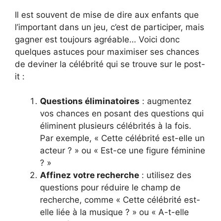
Il est souvent de mise de dire aux enfants que
l’important dans un jeu, c’est de participer, mais
gagner est toujours agréable… Voici donc
quelques astuces pour maximiser ses chances
de deviner la célébrité qui se trouve sur le post-
it :
Questions éliminatoires
: augmentez
vos chances en posant des questions qui
éliminent plusieurs célébrités à la fois.
Par exemple, « Cette célébrité est-elle un
acteur ? » ou « Est-ce une figure féminine
? »
Affinez votre recherche
: utilisez des
questions pour réduire le champ de
recherche, comme « Cette célébrité est-
elle liée à la musique ? » ou « A-t-elle