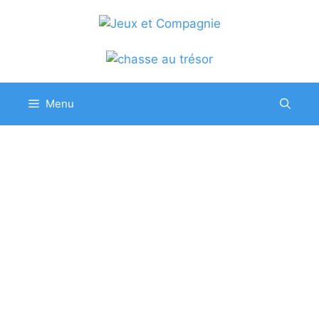
Aller
au
contenu
Menu