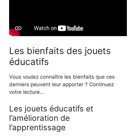
Les bienfaits des jouets
éducatifs
Vous voulez connaître les bienfaits que ces
derniers peuvent leur apporter ? Continuez
votre lecture…
Les jouets éducatifs et
l’amélioration de
l’apprentissage