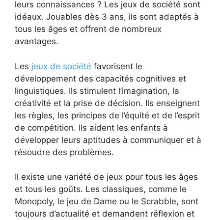
leurs connaissances ? Les jeux de société sont
idéaux. Jouables dès 3 ans, ils sont adaptés à
tous les âges et offrent de nombreux
avantages.
Les
jeux de société
favorisent le
développement des capacités cognitives et
linguistiques. Ils stimulent l’imagination, la
créativité et la prise de décision. Ils enseignent
les règles, les principes de l’équité et de l’esprit
de compétition. Ils aident les enfants à
développer leurs aptitudes à communiquer et à
résoudre des problèmes.
Il existe une variété de jeux pour tous les âges
et tous les goûts. Les classiques, comme le
Monopoly, le jeu de Dame ou le Scrabble, sont
toujours d’actualité et demandent réflexion et