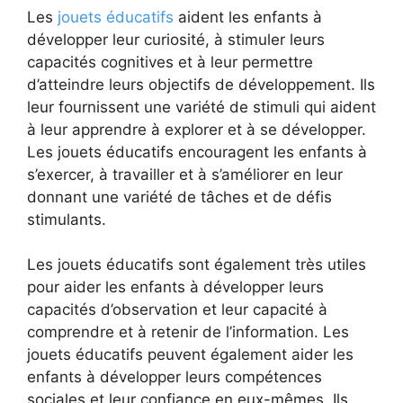
Les
jouets éducatifs
aident les enfants à
développer leur curiosité, à stimuler leurs
capacités cognitives et à leur permettre
d’atteindre leurs objectifs de développement. Ils
leur fournissent une variété de stimuli qui aident
à leur apprendre à explorer et à se développer.
Les jouets éducatifs encouragent les enfants à
s’exercer, à travailler et à s’améliorer en leur
donnant une variété de tâches et de défis
stimulants.
Les jouets éducatifs sont également très utiles
pour aider les enfants à développer leurs
capacités d’observation et leur capacité à
comprendre et à retenir de l’information. Les
jouets éducatifs peuvent également aider les
enfants à développer leurs compétences
sociales et leur confiance en eux-mêmes. Ils