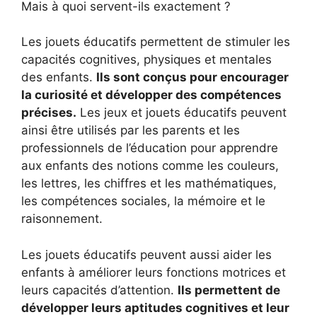
Mais à quoi servent-ils exactement ?
Les jouets éducatifs permettent de stimuler les
capacités cognitives, physiques et mentales
des enfants.
Ils sont conçus pour encourager
la curiosité et développer des compétences
précises.
Les jeux et jouets éducatifs peuvent
ainsi être utilisés par les parents et les
professionnels de l’éducation pour apprendre
aux enfants des notions comme les couleurs,
les lettres, les chiffres et les mathématiques,
les compétences sociales, la mémoire et le
raisonnement.
Les jouets éducatifs peuvent aussi aider les
enfants à améliorer leurs fonctions motrices et
leurs capacités d’attention.
Ils permettent de
développer leurs aptitudes cognitives et leur