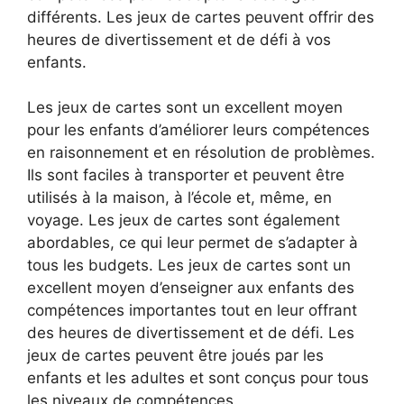
différents. Les jeux de cartes peuvent offrir des
heures de divertissement et de défi à vos
enfants.
Les jeux de cartes sont un excellent moyen
pour les enfants d’améliorer leurs compétences
en raisonnement et en résolution de problèmes.
Ils sont faciles à transporter et peuvent être
utilisés à la maison, à l’école et, même, en
voyage. Les jeux de cartes sont également
abordables, ce qui leur permet de s’adapter à
tous les budgets. Les jeux de cartes sont un
excellent moyen d’enseigner aux enfants des
compétences importantes tout en leur offrant
des heures de divertissement et de défi. Les
jeux de cartes peuvent être joués par les
enfants et les adultes et sont conçus pour tous
les niveaux de compétences.