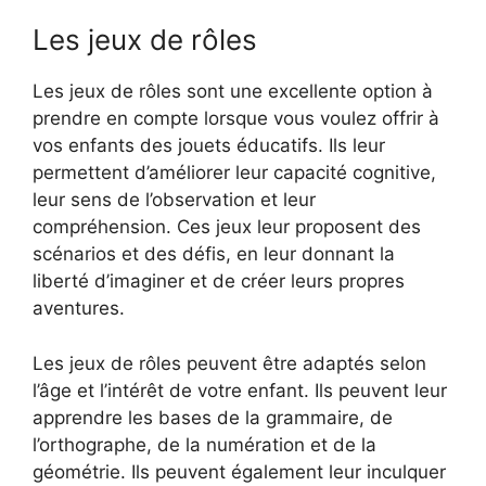
Les jeux de rôles
Les jeux de rôles sont une excellente option à
prendre en compte lorsque vous voulez offrir à
vos enfants des jouets éducatifs. Ils leur
permettent d’améliorer leur capacité cognitive,
leur sens de l’observation et leur
compréhension. Ces jeux leur proposent des
scénarios et des défis, en leur donnant la
liberté d’imaginer et de créer leurs propres
aventures.
Les jeux de rôles peuvent être adaptés selon
l’âge et l’intérêt de votre enfant. Ils peuvent leur
apprendre les bases de la grammaire, de
l’orthographe, de la numération et de la
géométrie. Ils peuvent également leur inculquer