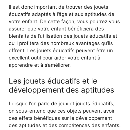
Il est donc important de trouver des jouets
éducatifs adaptés à l’âge et aux aptitudes de
votre enfant. De cette façon, vous pourrez vous
assurer que votre enfant bénéficiera des
bienfaits de l’utilisation des jouets éducatifs et
qu’il profitera des nombreux avantages qu’ils
offrent. Les jouets éducatifs peuvent être un
excellent outil pour aider votre enfant à
apprendre et à s’améliorer.
Les jouets éducatifs et le
développement des aptitudes
Lorsque l’on parle de jeux et jouets éducatifs,
on sous-entend que ces objets peuvent avoir
des effets bénéfiques sur le développement
des aptitudes et des compétences des enfants.