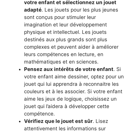
votre enfant et sélectionnez un jouet
adapté
. Les jouets pour les plus jeunes
sont conçus pour stimuler leur
imagination et leur développement
physique et intellectuel. Les jouets
destinés aux plus grands sont plus
complexes et peuvent aider à améliorer
leurs compétences en lecture, en
mathématiques et en sciences.
Pensez aux intérêts de votre enfant
. Si
votre enfant aime dessiner, optez pour un
jouet qui lui apprendra à reconnaitre les
couleurs et à les associer. Si votre enfant
aime les jeux de logique, choisissez un
jouet qui l’aidera à développer cette
compétence.
Vérifiez que le jouet est sûr
. Lisez
attentivement les informations sur