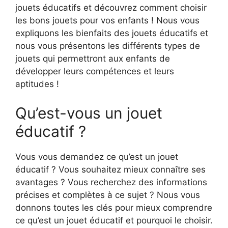
jouets éducatifs et découvrez comment choisir
les bons jouets pour vos enfants ! Nous vous
expliquons les bienfaits des jouets éducatifs et
nous vous présentons les différents types de
jouets qui permettront aux enfants de
développer leurs compétences et leurs
aptitudes !
Qu’est-vous un jouet
éducatif ?
Vous vous demandez ce qu’est un jouet
éducatif ? Vous souhaitez mieux connaître ses
avantages ? Vous recherchez des informations
précises et complètes à ce sujet ? Nous vous
donnons toutes les clés pour mieux comprendre
ce qu’est un jouet éducatif et pourquoi le choisir.