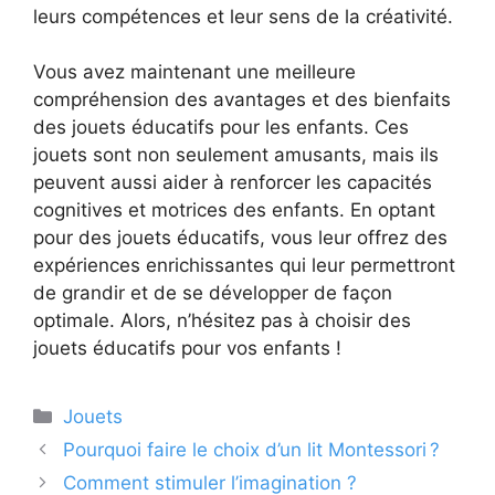
leurs compétences et leur sens de la créativité.
Vous avez maintenant une meilleure
compréhension des avantages et des bienfaits
des jouets éducatifs pour les enfants. Ces
jouets sont non seulement amusants, mais ils
peuvent aussi aider à renforcer les capacités
cognitives et motrices des enfants. En optant
pour des jouets éducatifs, vous leur offrez des
expériences enrichissantes qui leur permettront
de grandir et de se développer de façon
optimale. Alors, n’hésitez pas à choisir des
jouets éducatifs pour vos enfants !
Catégories
Jouets
Pourquoi faire le choix d’un lit Montessori ?
Comment stimuler l’imagination ?