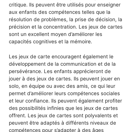
critique. Ils peuvent être utilisés pour enseigner
aux enfants des compétences telles que la
résolution de problèmes, la prise de décision, la
précision et la concentration. Les jeux de cartes
sont un excellent moyen d’améliorer les
capacités cognitives et la mémoire.
Les jeux de carte encouragent également le
développement de la communication et de la
persévérance. Les enfants apprécieront de
jouer à des jeux de cartes. Ils peuvent jouer en
solo, en équipe ou avec des amis, ce qui leur
permet d’améliorer leurs compétences sociales
et leur confiance. Ils peuvent également profiter
des possibilités infinies que les jeux de cartes
offrent. Les jeux de cartes sont polyvalents et
peuvent être adaptés à différents niveaux de
compétences pour s’adapter à des âges