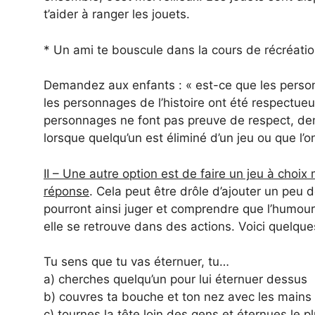
t’aider à ranger les jouets.
* Un ami te bouscule dans la cours de récréation, 
Demandez aux enfants : « est-ce que les personn
les personnages de l’histoire ont été respectueu
personnages ne font pas preuve de respect, de
lorsque quelqu’un est éliminé d’un jeu ou que l’o
II – Une autre option est de faire un jeu à choix
réponse
. Cela peut être drôle d’ajouter un peu 
pourront ainsi juger et comprendre que l’humour 
elle se retrouve dans des actions. Voici quelqu
Tu sens que tu vas éternuer, tu…
a) cherches quelqu’un pour lui éternuer dessus
b) couvres ta bouche et ton nez avec les mains
c) tournes la tête loin des gens et éternues le pl