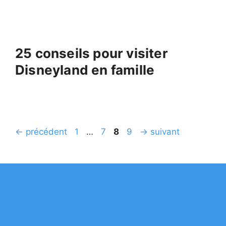
25 conseils pour visiter
Disneyland en famille
Page
Page
Page
Page
←
précédent
1
…
7
8
9
→
suivant