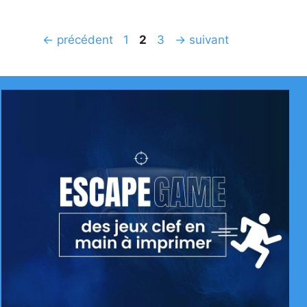
Page
Page
Page
←
précédent
1
2
3
→
suivant