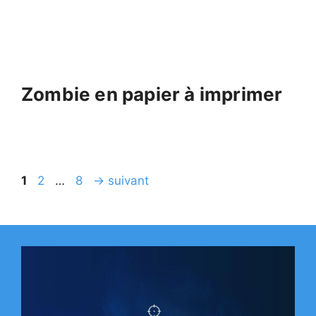
Zombie en papier à imprimer
Page
Page
Page
1
2
…
8
→
suivant