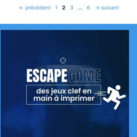
Page
Page
Page
Page
←
précédent
1
2
3
…
6
→
suivant