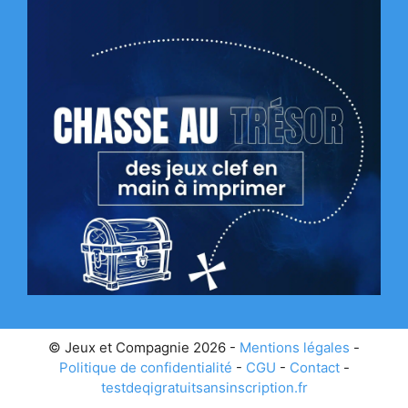
© Jeux et Compagnie 2026 -
Mentions légales
-
Politique de confidentialité
-
CGU
-
Contact
-
testdeqigratuitsansinscription.fr