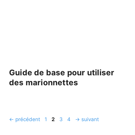
Guide de base pour utiliser
des marionnettes
Page
Page
Page
Page
←
précédent
1
2
3
4
→
suivant